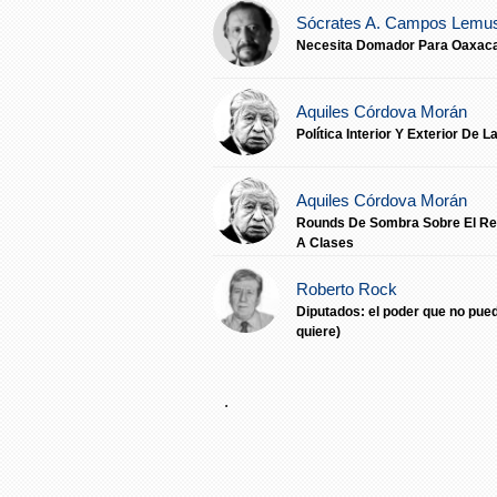
Sócrates A. Campos Lemu
Necesita Domador Para Oaxaca..
Aquiles Córdova Morán
Política Interior Y Exterior De La
Aquiles Córdova Morán
Rounds De Sombra Sobre El R
A Clases
Roberto Rock
Diputados: el poder que no pued
quiere)
Jorge E. Franco Jiménez
.
La equidad de género, derecho,
cargos de elección popular.
Sócrates A. Campos Lemu
El Cambio Ideológico.......