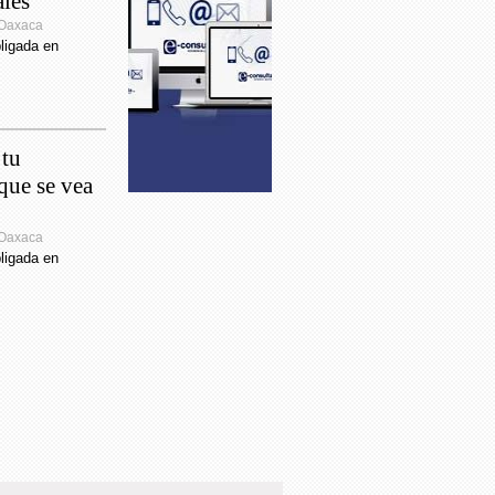
ales
Priorizar la salud, y evitar eventos
 Oaxaca
s, fundamental para reducir curva
ligada en
mica
En San Juan Chapultepec,
a Ayuntamiento rehabilitación de
e en el Barrio del Rosario
 tu
que se vea
Asegurar un retorno seguro a
s en Oaxaca exige Senador Salomón
 Oaxaca
 Gobierno del Estado
ligada en