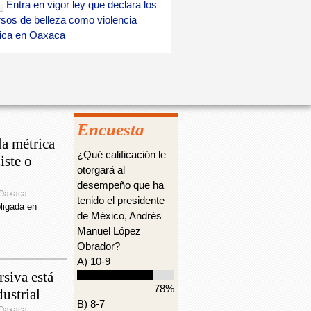
Entra en vigor ley que declara los
e
sos de belleza como violencia
b
ica en Oaxaca
ú
Tercera ola de COVID-19 aumenta
s
l casos en una semana
q
Espacios cerrados y con
u
nte ventilación, propicios para
Encuesta
e
gios de COVID-19: SSO
a métrica
d
¿Qué calificación le
iste o
Gobierno de Oaxaca aplica con
otorgará al
a
arencia y eficacia recursos por más
desempeño que ha
il 348 mdp en 177 proyectos:
 Oaxaca
tenido el presidente
no Vargas
ligada en
de México, Andrés
Manuel López
Con 550 casos nuevos por
Obrador?
-19, Oaxaca acumula 64 mil 059
A) 10-9
vos
rsiva está
78%
Registran los SSO 2 mil 113
ustrial
B) 8-7
activos de COVID-19 en 184
 Oaxaca