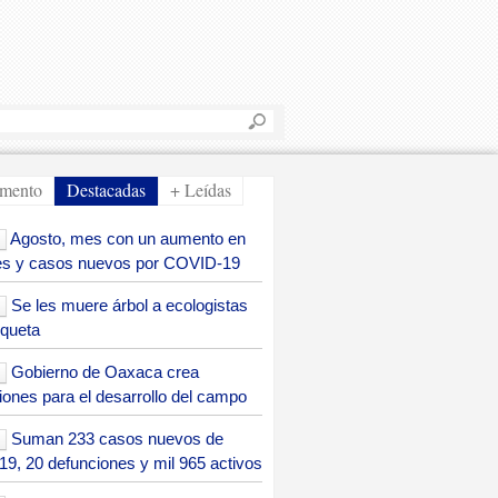
B
u
F
s
o
c
mento
Destacadas
+ Leídas
a
r
r
Agosto, mes con un aumento en
m
es y casos nuevos por COVID-19
u
Se les muere árbol a ecologistas
l
queta
a
Gobierno de Oaxaca crea
r
iones para el desarrollo del campo
i
Suman 233 casos nuevos de
o
19, 20 defunciones y mil 965 activos
d