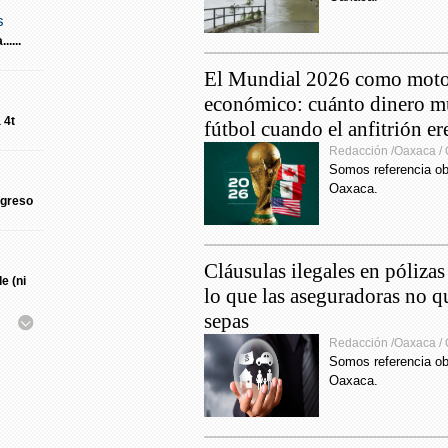
s
11:32
....
mensaj
El Mundial 2026 como mot
8:00
económico: cuánto dinero m
figura
 4t
fútbol cuando el anfitrión er
materi
Redacción /Oaxaca /
Somos referencia ob
17:02
Oaxaca.
niñas,
egreso
de orf
Cruz Vi
Cláusulas ilegales en pólizas
e (ni
8:31
lo que las aseguradoras no q
ofrece
sepas
Congr
Redacción /Oaxaca /
Somos referencia ob
22:33
Oaxaca.
COVID-
medida
s
16:37