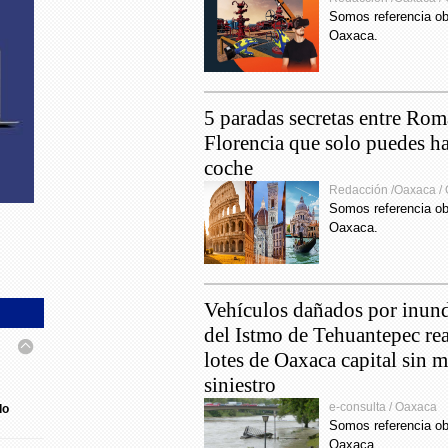
munici
Somos referencia ob
Oaxaca.
15:29
operat
asegur
5 paradas secretas entre Rom
perso
Florencia que solo puedes ha
23:28
coche
agosto
Redacción /Oaxaca /
epidem
Somos referencia ob
Oaxaca.
19:12
más al
19:45
Vehículos dañados por inun
pa activa)
operat
del Istmo de Tehuantepec re
person
lotes de Oaxaca capital sin 
Santa 
siniestro
7:48
e-consulta / Oaxaca
do
benefi
Somos referencia ob
IEEP
Oaxaca.