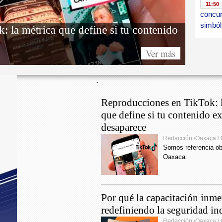
11:50
concur
simból
 la métrica que define si tu contenido
21:12
Ver más
a 3 mi
23:23
.
deficie
conta
Reproducciones en TikTok: l
que define si tu contenido ex
16:46
transp
desaparece
de 2 m
Redacción /Oaxaca /
Lazca
Somos referencia ob
Oaxaca.
22:40
COVID
positi
Por qué la capacitación inme
22:59
redefiniendo la seguridad ind
casos 
Redacción /Oaxaca /