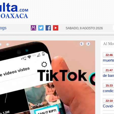
logs
SABADO, 8 AGOSTO 2026
Al Mo
22:46
muert
21:47
de ban
15:33
condic
22:10
Covid-