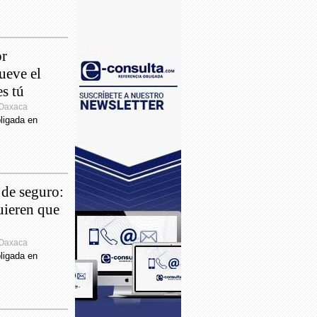
Napoleón Gómez Urrutia envía
e al gobernador Alejandro Murat.
or
Beneficia IEEPO a 153 mil 366
ueve el
s educativas con capacitación,
es tú
al educativo y equipo de cómputo
 Oaxaca
ligada en
Urge priorizar entrega de becas a
 niños y adolescentes en situación
andad a causa del Covid-19: Victoria
llar
 de seguro:
Órganos Autónomos obligados a
uieren que
r máxima transparencia, acuerda el
eso
 Oaxaca
Registra SSO 19 defunciones por
ligada en
19, exhorta a seguir con las
s sanitarias para evitar contagios
Vacunan a población de 18 a 29