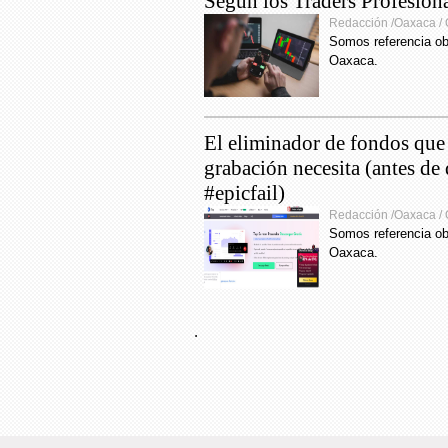
Según los Traders Profesion
15:04
Redacción /Oaxaca /
masivo
Somos referencia ob
epidé
Oaxaca.
13:00
entreg
drenaj
El eliminador de fondos que
grabación necesita (antes de 
9:07
#epicfail)
clase
Redacción /Oaxaca /
Jara a
Somos referencia ob
Oaxaca.
.