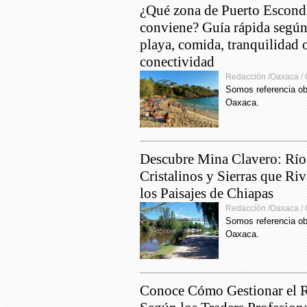
¿Qué zona de Puerto Escond
años c
conviene? Guía rápida según
12:23
playa, comida, tranquilidad 
inación
línea a
conectividad
ilidad
Redacción /Oaxaca /
9:40
Somos referencia ob
conten
Oaxaca.
públic
22:41
contag
Descubre Mina Clavero: Río
casos 
Cristalinos y Sierras que Ri
los Paisajes de Chiapas
20:24
de fun
Redacción /Oaxaca /
Somos referencia ob
Oaxaca.
17:43
nacimi
17:41
Conoce Cómo Gestionar el 
Puebl