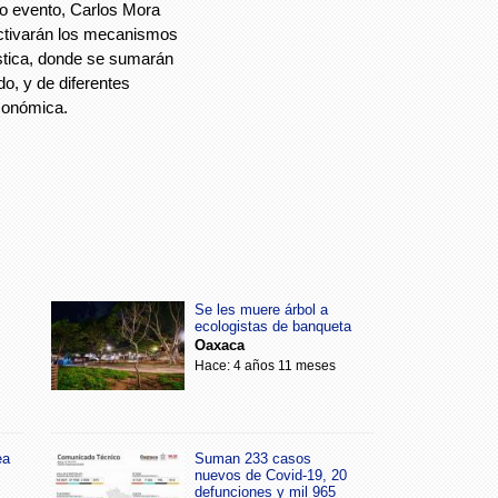
ho evento, Carlos Mora
activarán los mecanismos
ística, donde se sumarán
do, y de diferentes
económica.
Se les muere árbol a
ecologistas de banqueta
Oaxaca
Hace: 4 años 11 meses
ea
Suman 233 casos
nuevos de Covid-19, 20
defunciones y mil 965