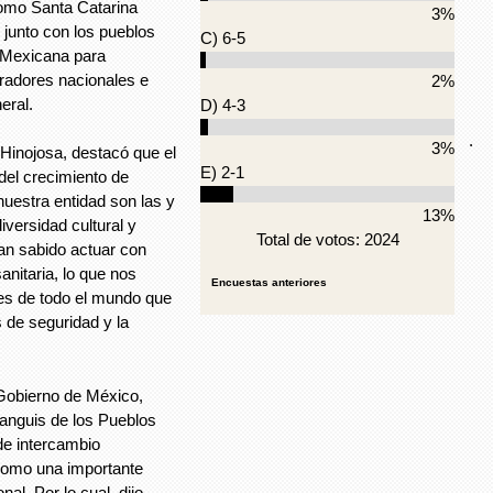
omo Santa Catarina
3%
 junto con los pueblos
C) 6-5
 Mexicana para
radores nacionales e
2%
eral.
D) 4-3
.
3%
 Hinojosa, destacó que el
E) 2-1
del crecimiento de
uestra entidad son las y
13%
versidad cultural y
Total de votos: 2024
an sabido actuar con
anitaria, lo que nos
Encuestas anteriores
tes de todo el mundo que
 de seguridad y la
 Gobierno de México,
anguis de los Pueblos
de intercambio
 como una importante
al. Por lo cual, dijo,