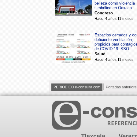
belleza como violencia
simbólica en Oaxaca
Congreso
Hace: 4 años 11 meses
Espacios cerrados y co
deficiente ventilación,
propicios para contagio
de COVID-19: SSO
Salud
Hace: 4 años 11 meses
PERIÓDICO e-consulta.com
Portadas anteriore
Tlaxcala
Verac