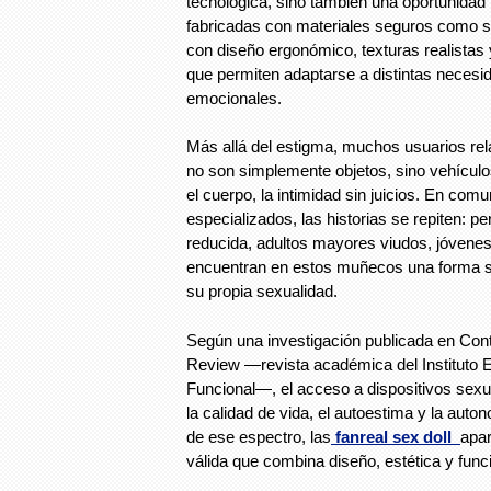
tecnológica, sino también una oportunidad i
fabricadas con materiales seguros como s
con diseño ergonómico, texturas realistas 
que permiten adaptarse a distintas necesid
emocionales.
Más allá del estigma, muchos usuarios re
no son simplemente objetos, sino vehículo
el cuerpo, la intimidad sin juicios. En com
especializados, las historias se repiten: 
reducida, adultos mayores viudos, jóvene
encuentran en estos muñecos una forma s
su propia sexualidad.
Según una investigación publicada en Con
Review —revista académica del Instituto 
Funcional—, el acceso a dispositivos sex
la calidad de vida, el autoestima y la aut
de ese espectro, las
fanreal sex doll
apa
válida que combina diseño, estética y funci