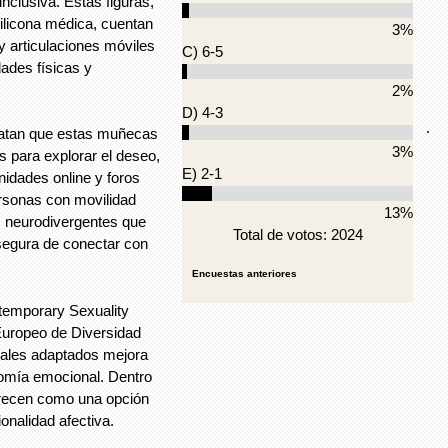
nclusiva. Estas figuras,
ilicona médica, cuentan
3%
y articulaciones móviles
C) 6-5
ades físicas y
2%
D) 4-3
.
latan que estas muñecas
3%
s para explorar el deseo,
E) 2-1
unidades online y foros
personas con movilidad
13%
s neurodivergentes que
Total de votos: 2024
egura de conectar con
Encuestas anteriores
temporary Sexuality
Europeo de Diversidad
uales adaptados mejora
onomía emocional. Dentro
recen como una opción
onalidad afectiva.