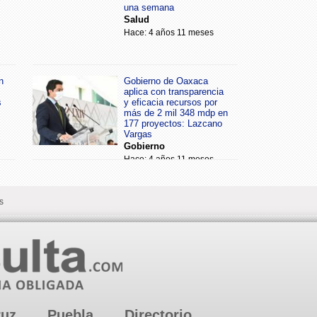
una semana
Salud
Hace: 4 años 11 meses
n
Gobierno de Oaxaca
aplica con transparencia
s
y eficacia recursos por
más de 2 mil 348 mdp en
177 proyectos: Lazcano
Vargas
Gobierno
Hace: 4 años 11 meses
s
ruz
Puebla
Directorio