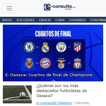
INICIO
ELECCIONES
CIENCIA
CLIMA
CONGRESO
CONURBA
E-Oaxaca: Cuartos de final de Champions
¿Quiénes son los más
destacados futbolistas de
Oaxaca?
e-consulta Oaxaca
/
Viernes,