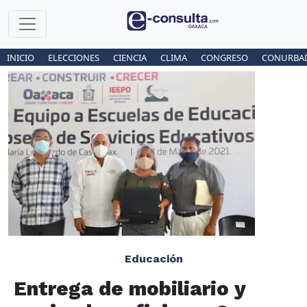
INICIO
ELECCIONES
CIENCIA
CLIMA
CONGRESO
CONURBA
Educación
Entrega de mobiliario y