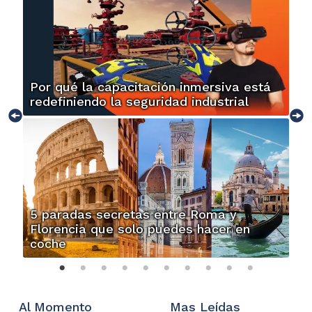
Por qué la capacitación inmersiva está
redefiniendo la seguridad industrial
5 paradas secretas entre Roma y
Florencia que solo puedes hacer en
coche
Al Momento
Mas Leídas