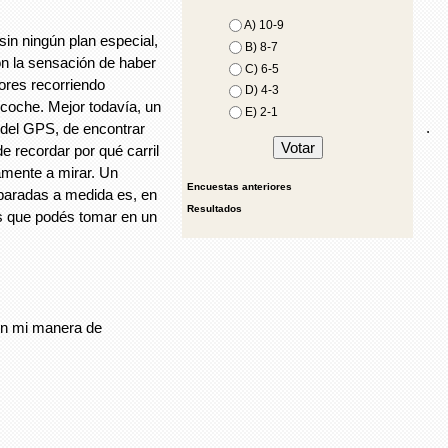
A) 10-9
in ningún plan especial,
B) 8-7
on la sensación de haber
C) 6-5
iores recorriendo
D) 4-3
coche. Mejor todavía, un
E) 2-1
.
 del GPS, de encontrar
e recordar por qué carril
amente a mirar. Un
Encuestas anteriores
aradas a medida es, en
Resultados
es que podés tomar en un
on mi manera de