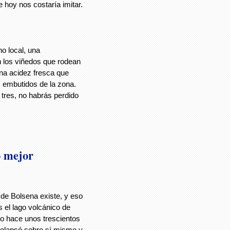
 hoy nos costaría imitar.
no local, una
 los viñedos que rodean
una acidez fresca que
 embutidos de la zona.
 tres, no habrás perdido
o mejor
 de Bolsena existe, y eso
 el lago volcánico de
o hace unos trescientos
colapsó sobre sí mismo y