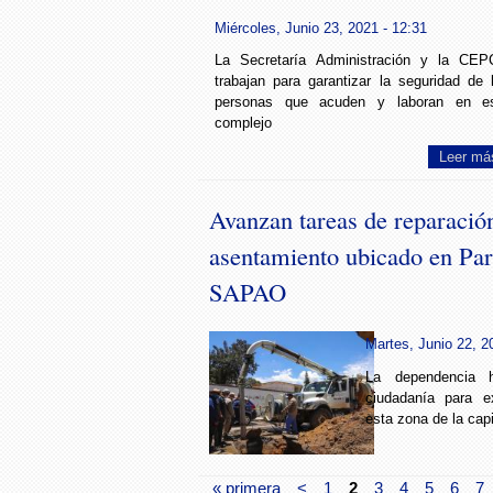
Miércoles, Junio 23, 2021 - 12:31
La Secretaría Administración y la CE
trabajan para garantizar la seguridad de 
personas que acuden y laboran en e
complejo
Leer má
Avanzan tareas de reparació
asentamiento ubicado en Pa
SAPAO
Martes, Junio 22, 2
La dependencia 
ciudadanía para e
esta zona de la cap
« primera
<
1
2
3
4
5
6
7