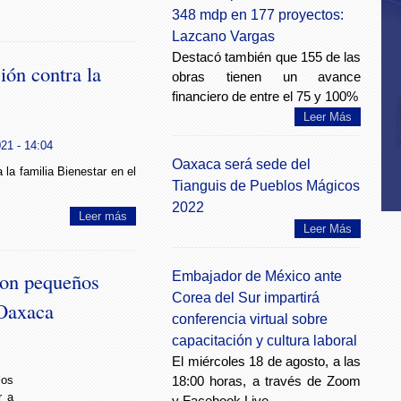
348 mdp en 177 proyectos:
Lazcano Vargas
Destacó también que 155 de las
ión contra la
obras tienen un avance
financiero de entre el 75 y 100%
Leer Más
021 - 14:04
Oaxaca será sede del
 la familia Bienestar en el
Tianguis de Pueblos Mágicos
2022
Leer más
Leer Más
on pequeños
Embajador de México ante
Corea del Sur impartirá
 Oaxaca
conferencia virtual sobre
capacitación y cultura laboral
El miércoles 18 de agosto, a las
18:00 horas, a través de Zoom
os
r a
y Facebook Live.