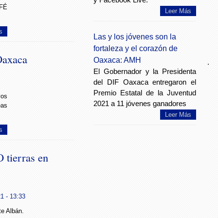
FÉ
Leer Más
s
Las y los jóvenes son la
fortaleza y el corazón de
Oaxaca
Oaxaca: AMH
.
El Gobernador y la Presidenta
del DIF Oaxaca entregaron el
Premio Estatal de la Juventud
vos
2021 a 11 jóvenes ganadores
as
Leer Más
s
tierras en
1 - 13:33
e Albán.