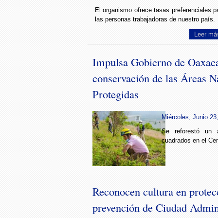
El organismo ofrece tasas preferenciales p
las personas trabajadoras de nuestro país.
Leer má
Impulsa Gobierno de Oaxaca
conservación de las Áreas N
Protegidas
Miércoles, Junio 23
Se reforestó un 
cuadrados en el Cer
Reconocen cultura en protecc
prevención de Ciudad Admini