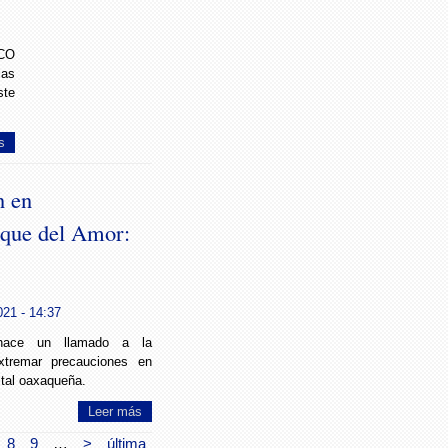
PCO
las
ste
s
n en
rque del Amor:
021 - 14:37
hace un llamado a la
xtremar precauciones en
ital oaxaqueña.
Leer más
8
9
…
>
última