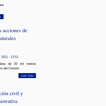
ara
s
 acciones de
aturales
, 2021 - 13:51
área de 20 mil metros
ro del Crestón
Leer más
ión civil y
strativa