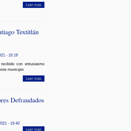
Leer más
tiago Textitlán
021 - 10:18
 recibido con entusiasmo
este municipio
Leer más
ores Defraudados
2021 - 19:40
Leer más