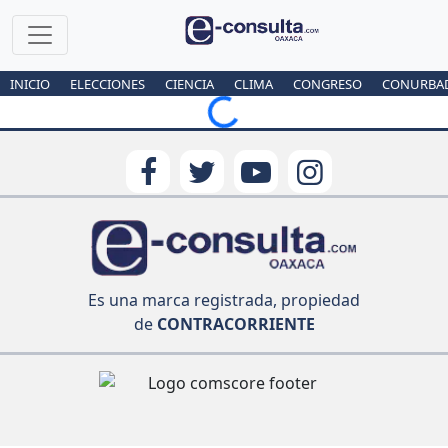
INICIO
ELECCIONES
CIENCIA
CLIMA
CONGRESO
CONURBA
Loading...
Es una marca registrada, propiedad
de
CONTRACORRIENTE