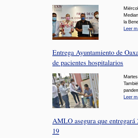
Miércol
Median
la Bene
Leer m
Entrega Ayuntamiento de Oaxaca
de pacientes hospitalarios
Martes,
También
pandem
Leer m
AMLO asegura que entregará 2 
19