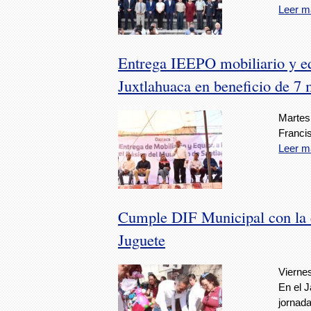
Leer m
Entrega IEEPO mobiliario y eq
Juxtlahuaca en beneficio de 7 
Martes
Francis
Leer m
Cumple DIF Municipal con la e
Juguete
Viernes
En el J
jornada