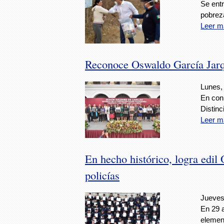
Se ent
pobrez
Leer m
Reconoce Oswaldo García Jarq
Lunes,
En conm
Distin
Leer m
En hecho histórico, logra edil
policías
Jueves
En 29 
element