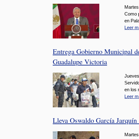
Martes,
Como p
en Pala
Leer m
Entrega Gobierno Municipal de
Guadalupe Victoria
Jueves,
Servido
en los 
Leer m
Lleva Oswaldo García Jarquín 
Martes