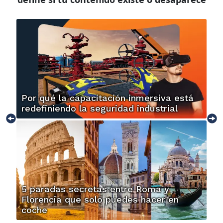
Por qué la capacitación inmersiva está
redefiniendo la seguridad industrial
5 paradas secretas entre Roma y
Florencia que solo puedes hacer en
coche