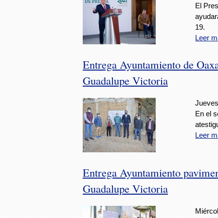
El Pre
ayudará
19.
Leer m
Entrega Ayuntamiento de Oaxac
Guadalupe Victoria
Jueves
En el s
atestig
Leer m
Entrega Ayuntamiento pavimenta
Guadalupe Victoria
Miércol