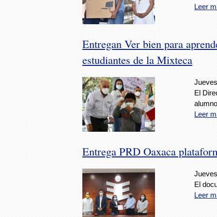
Leer m
Entregan Ver bien para aprend
estudiantes de la Mixteca
Jueves
El Dire
alumno
Leer m
Entrega PRD Oaxaca platafor
Jueves
El doc
Leer m