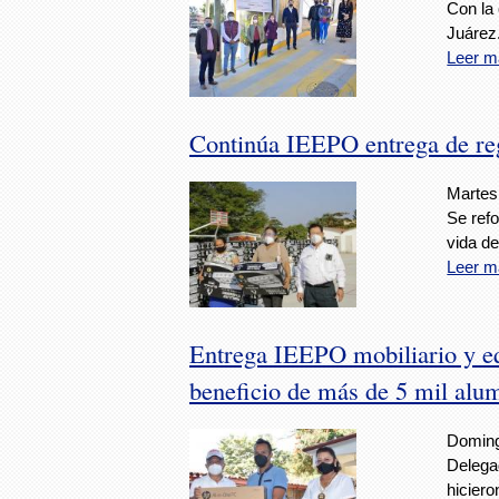
Con la
Juárez
Leer m
Continúa IEEPO entrega de rega
Martes
Se refo
vida de
Leer m
Entrega IEEPO mobiliario y eq
beneficio de más de 5 mil alu
Doming
Delega
hiciero