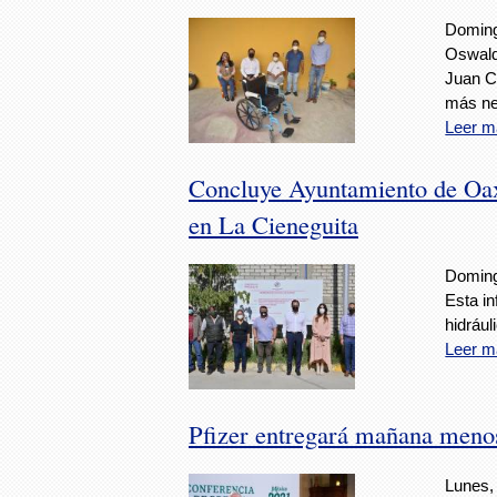
Doming
Oswald
Juan C
más ne
Leer m
Concluye Ayuntamiento de Oax
en La Cieneguita
Doming
Esta i
hidrául
Leer m
Pfizer entregará mañana meno
Lunes,