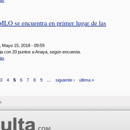
ás
MLO se encuentra en primer lugar de las
, Mayo 15, 2018 - 09:59
ja con 20 puntos a Anaya, según encuesta.
ás
3
4
5
6
7
8
9
…
siguiente ›
última »
s