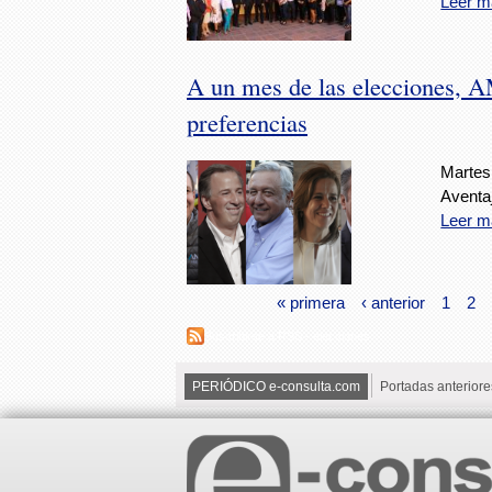
Leer m
A un mes de las elecciones, A
preferencias
Martes
Aventa
Leer m
« primera
‹ anterior
1
2
Suscribirse a RSS - elecciones
PERIÓDICO e-consulta.com
Portadas anteriore