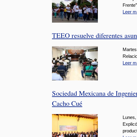
Frente”
Leer m
TEEO resuelve diferentes asun
Martes
Relaci
Leer m
Sociedad Mexicana de Ingenier
Cacho Cué
Lunes,
Explicó
product