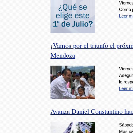
Viernes
Como pa
Leer m
¡Vamos por el triunfo el próxi
Mendoza
Viernes
Asegur
lo resp
Leer m
Avanza Daniel Constantino haci
Sábado
Más jó