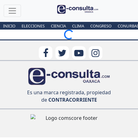
INICIO
ELECCIONES
CIENCIA
CLIMA
CONGRESO
CONURBA
Loading...
Es una marca registrada, propiedad
de
CONTRACORRIENTE