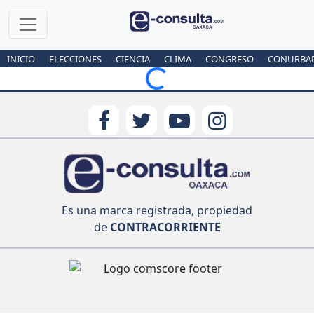
INICIO
ELECCIONES
CIENCIA
CLIMA
CONGRESO
CONURBA
Loading...
Es una marca registrada, propiedad
de
CONTRACORRIENTE