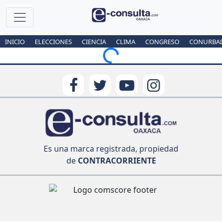
INICIO
ELECCIONES
CIENCIA
CLIMA
CONGRESO
CONURBA
Loading...
Es una marca registrada, propiedad
de
CONTRACORRIENTE