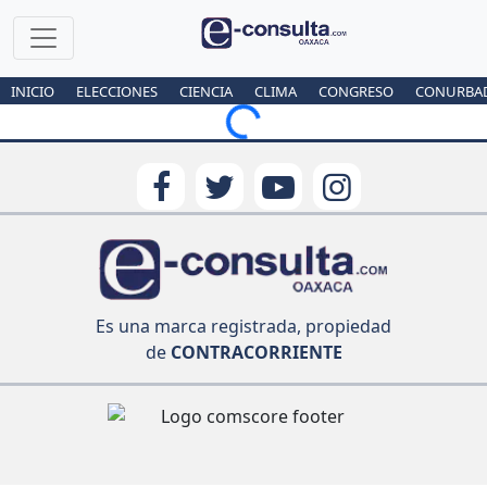
INICIO
ELECCIONES
CIENCIA
CLIMA
CONGRESO
CONURBA
Loading...
Es una marca registrada, propiedad
de
CONTRACORRIENTE