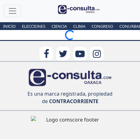
INICIO
ELECCIONES
CIENCIA
CLIMA
CONGRESO
CONURBA
Loading...
Es una marca registrada, propiedad
de
CONTRACORRIENTE