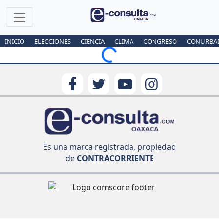
INICIO
ELECCIONES
CIENCIA
CLIMA
CONGRESO
CONURBA
Loading...
Es una marca registrada, propiedad
de
CONTRACORRIENTE