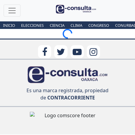
INICIO
ELECCIONES
CIENCIA
CLIMA
CONGRESO
CONURBA
Loading...
Es una marca registrada, propiedad
de
CONTRACORRIENTE