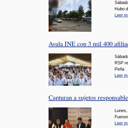
Sábado,
Hubo d
Leer m
Avala INE con 3 mil 400 afil
Sábado,
RSP rec
Peña
Leer m
Capturan a sujetos responsable
Lunes, 
Fueron
Leer m