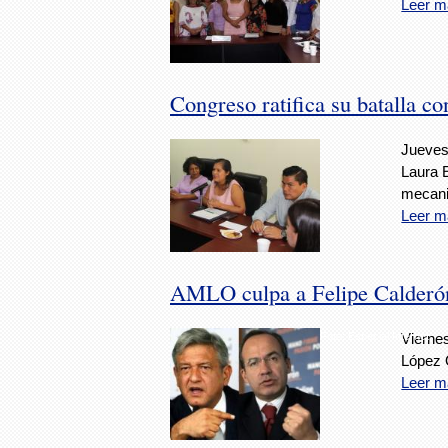
Leer m
Congreso ratifica su batalla co
Jueves
Laura E
mecani
Leer m
AMLO culpa a Felipe Calderón 
Foto: Especial Internet.
Viernes
López O
Leer m