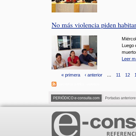
No más violencia piden habita
Miércol
Luego 
muerto
Leer m
« primera
‹ anterior
…
11
12
Suscribirse a RSS - violencia
PERIÓDICO e-consulta.com
Portadas anteriore