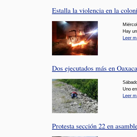
Estalla la violencia en la colo
Miércol
Hay un
Leer m
Dos ejecutados más en Oaxac
Sábado,
Uno en 
Leer m
Protesta sección 22 en asambl