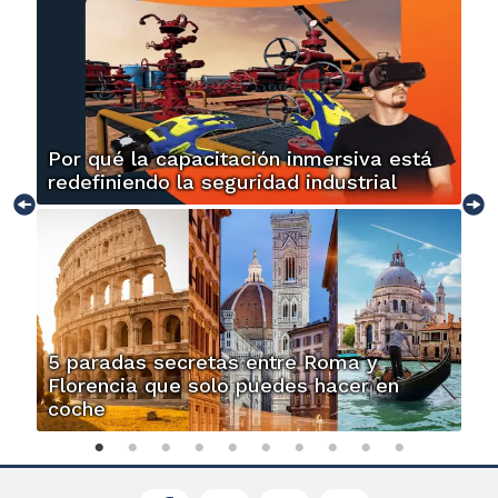
Por qué la capacitación inmersiva está
redefiniendo la seguridad industrial
5 paradas secretas entre Roma y
Florencia que solo puedes hacer en
coche