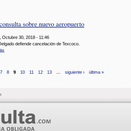
consulta sobre nuevo aeropuerto
, Octubre 30, 2018 - 11:46
Delgado defiende cancelación de Texcoco.
ás
7
8
9
10
11
12
13
…
siguiente ›
última »
s