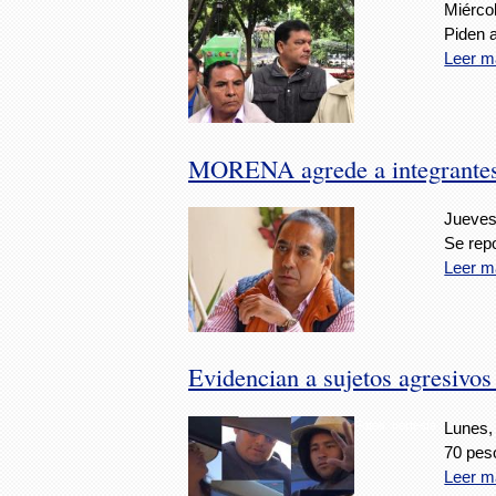
Miércol
Piden 
Leer m
MORENA agrede a integrantes
Jueves
Se rep
Leer m
Evidencian a sujetos agresivos
Fotos: cortesía
Lunes,
70 pes
Leer m