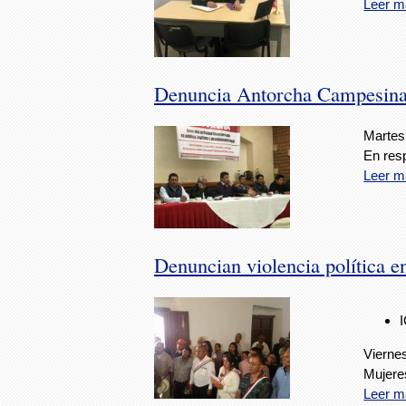
Leer m
Denuncia Antorcha Campesina
Martes
En res
Leer m
Denuncian violencia política e
Viernes
Mujeres
Leer m