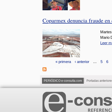
Coparmex denuncia fraude en 
Martes
Mario 
Leer m
« primera
‹ anterior
…
5
6
Suscribirse a RSS - denuncia
PERIÓDICO e-consulta.com
Portadas anteriore