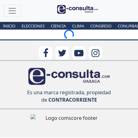
INICIO
ELECCIONES
CIENCIA
CLIMA
CONGRESO
CONURBA
Loading...
Es una marca registrada, propiedad
de
CONTRACORRIENTE