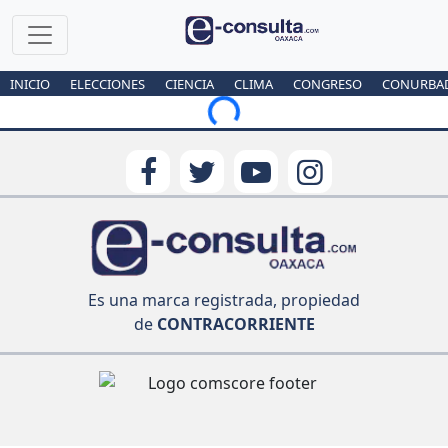
INICIO
ELECCIONES
CIENCIA
CLIMA
CONGRESO
CONURBA
Loading...
Es una marca registrada, propiedad
de
CONTRACORRIENTE