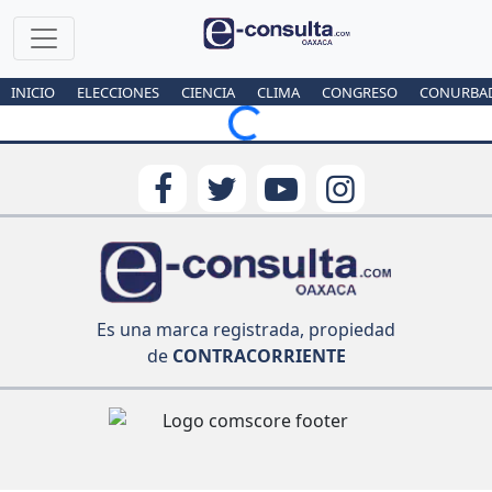
INICIO
ELECCIONES
CIENCIA
CLIMA
CONGRESO
CONURBA
Loading...
Es una marca registrada, propiedad
de
CONTRACORRIENTE