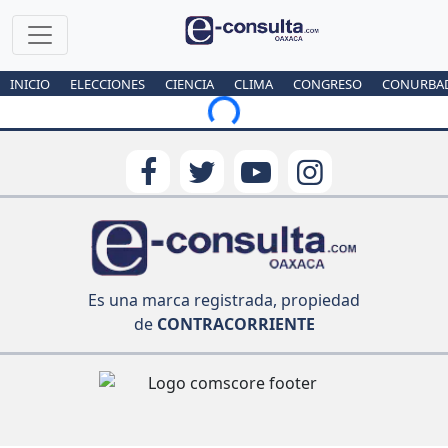
INICIO
ELECCIONES
CIENCIA
CLIMA
CONGRESO
CONURBA
Loading...
Es una marca registrada, propiedad
de
CONTRACORRIENTE