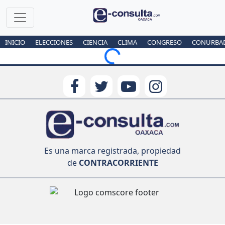
INICIO
ELECCIONES
CIENCIA
CLIMA
CONGRESO
CONURBA
Loading...
Es una marca registrada, propiedad
de
CONTRACORRIENTE