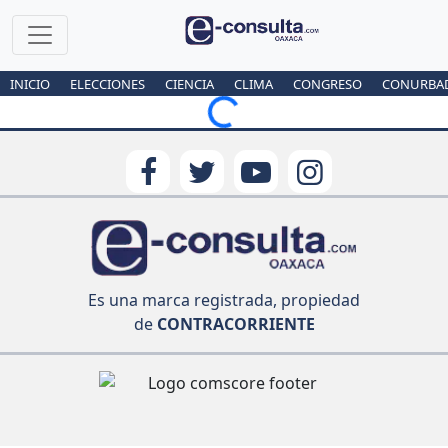
INICIO
ELECCIONES
CIENCIA
CLIMA
CONGRESO
CONURBA
Loading...
Es una marca registrada, propiedad
de
CONTRACORRIENTE