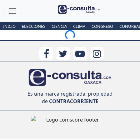
INICIO
ELECCIONES
CIENCIA
CLIMA
CONGRESO
CONURBA
Loading...
Es una marca registrada, propiedad
de
CONTRACORRIENTE