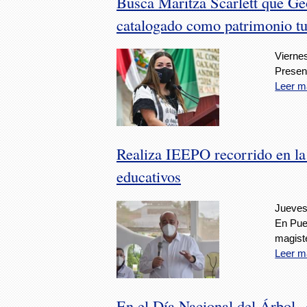
Busca Maritza Scarlett que Ge
catalogado como patrimonio tu
Viernes
Present
Leer m
Realiza IEEPO recorrido en la
educativos
Jueves,
En Puer
magiste
Leer m
En el Día Nacional del Árbol, 