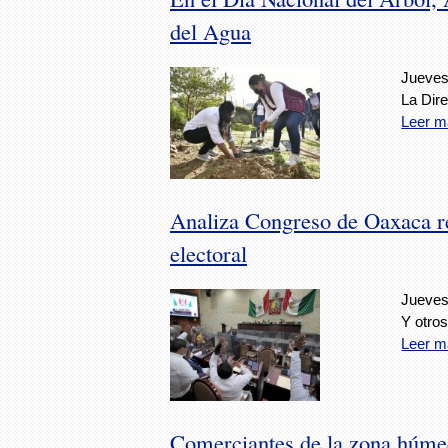
del Agua
Jueves,
La Dir
Leer m
Analiza Congreso de Oaxaca re
electoral
Jueves,
Y otro
Leer m
Comerciantes de la zona húme