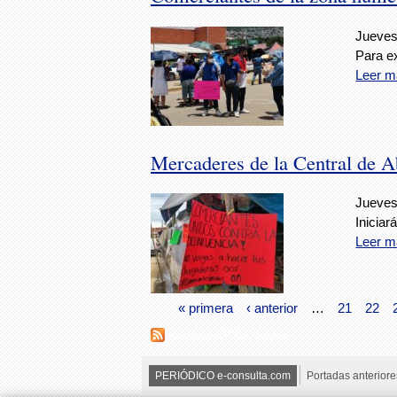
Jueves,
Para ex
Leer m
Mercaderes de la Central de A
Jueves,
Iniciar
Leer m
« primera
‹ anterior
…
21
22
Suscribirse a RSS - Oaxaca
PERIÓDICO e-consulta.com
Portadas anteriore