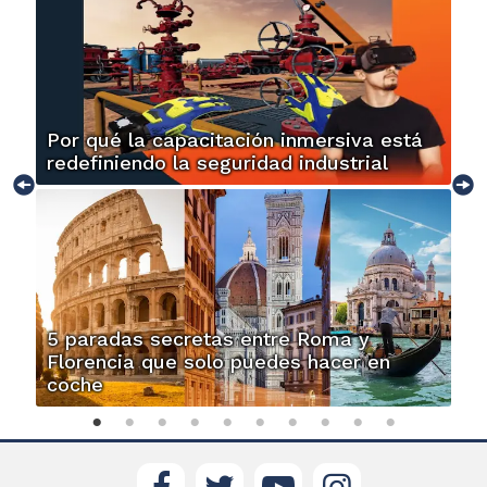
Por qué la capacitación inmersiva está
redefiniendo la seguridad industrial
5 paradas secretas entre Roma y
Florencia que solo puedes hacer en
coche