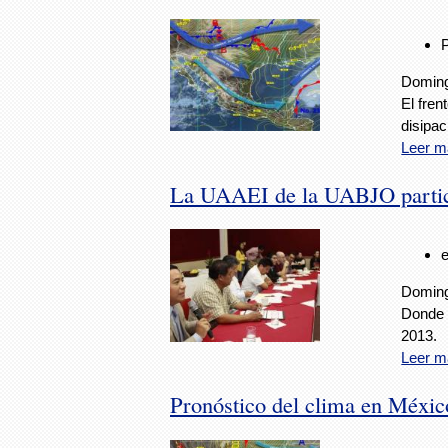
Doming
El fre
disipac
Leer m
La UAAEI de la UABJO partic
Doming
Donde s
2013.
Leer m
Pronóstico del clima en Méxic