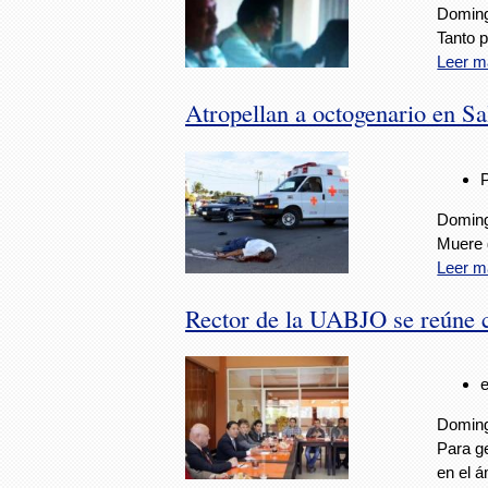
Doming
Tanto p
Leer m
Atropellan a octogenario en Sa
Doming
Muere 
Leer m
Rector de la UABJO se reúne 
Doming
Para g
en el 