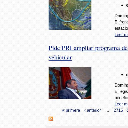
Doming
El fren
estacio
Leer m
Pide PRI ampliar programa de 
vehicular
Doming
El legi
benefic
Leer m
« primera
‹ anterior
…
2715
Suscribirse a RSS - Oaxaca