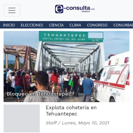
INICIO
ELECCIONES
CIENCIA
CLIMA
CONGRESO
CONURBA
Bloqueo en Tehuantepec
Explota cohetería en
Tehuantepec
Staff /
Lunes, Mayo 10, 2021