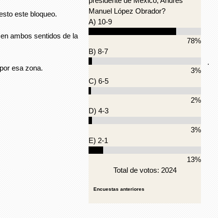
presidente de México, Andrés
Manuel López Obrador?
esto este bloqueo.
A) 10-9
 en ambos sentidos de la
78%
B) 8-7
.
r por esa zona.
3%
C) 6-5
2%
D) 4-3
3%
E) 2-1
13%
Total de votos: 2024
Encuestas anteriores