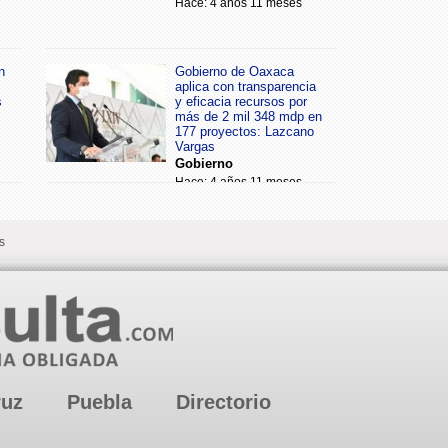
Hace: 4 años 11 meses
n
Gobierno de Oaxaca
aplica con transparencia
s
y eficacia recursos por
más de 2 mil 348 mdp en
177 proyectos: Lazcano
Vargas
Gobierno
Hace: 4 años 11 meses
s
ruz
Puebla
Directorio