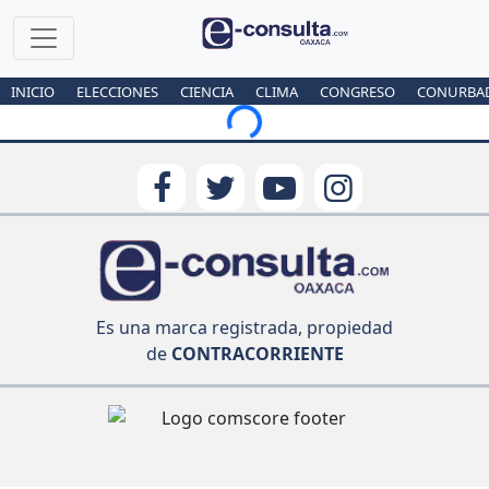
INICIO
ELECCIONES
CIENCIA
CLIMA
CONGRESO
CONURBA
Loading...
Es una marca registrada, propiedad
de
CONTRACORRIENTE