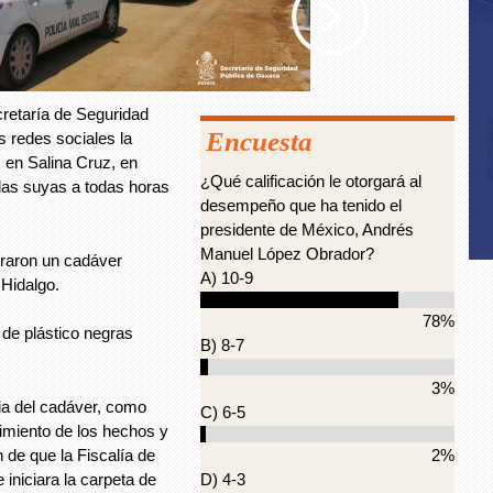
retaría de Seguridad
Encuesta
 redes sociales la
 en Salina Cruz, en
¿Qué calificación le otorgará al
las suyas a todas horas
desempeño que ha tenido el
presidente de México, Andrés
Manuel López Obrador?
raron un cadáver
A) 10-9
Hidalgo.
78%
de plástico negras
B) 8-7
3%
ia del cadáver, como
C) 6-5
cimiento de los hechos y
n de que la Fiscalía de
2%
iniciara la carpeta de
D) 4-3