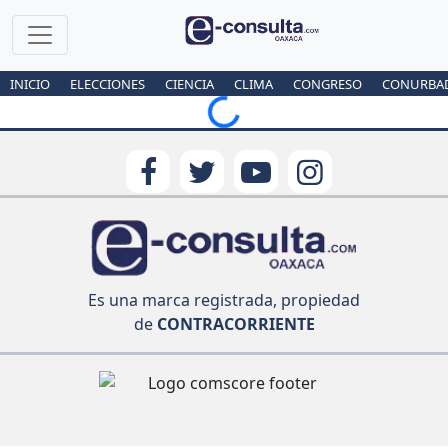
INICIO
ELECCIONES
CIENCIA
CLIMA
CONGRESO
CONURBA
Loading...
Es una marca registrada, propiedad
de
CONTRACORRIENTE