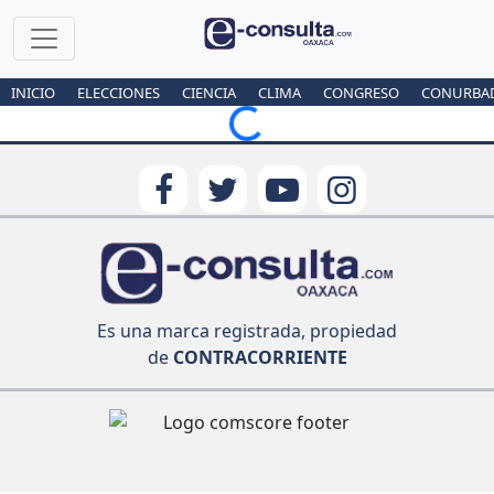
INICIO
ELECCIONES
CIENCIA
CLIMA
CONGRESO
CONURBA
Loading...
Es una marca registrada, propiedad
de
CONTRACORRIENTE