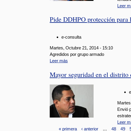
Leer m
Pide DDHPO protección para h
e-consulta
Martes, Octubre 21, 2014 - 15:10
Agredidos por grupo armado
Leer más
Mayor seguridad en el distri
Martes
Envió p
estrate
Leer m
« primera
‹ anterior
…
48
49