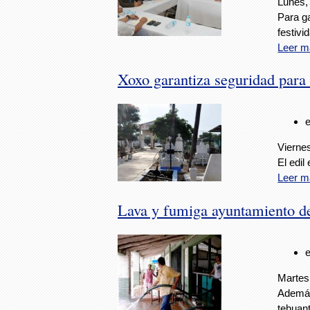
Lunes,
Para ga
festiv
Leer m
Xoxo garantiza seguridad para
Viernes
El edil
Leer m
Lava y fumiga ayuntamiento de
Martes
Además
tehuan