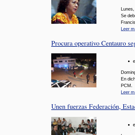
Lunes,
Se debe
Franci
Leer m
Procura operativo Centauro seg
Doming
En dic
PCM.
Leer m
Unen fuerzas Federación, Est