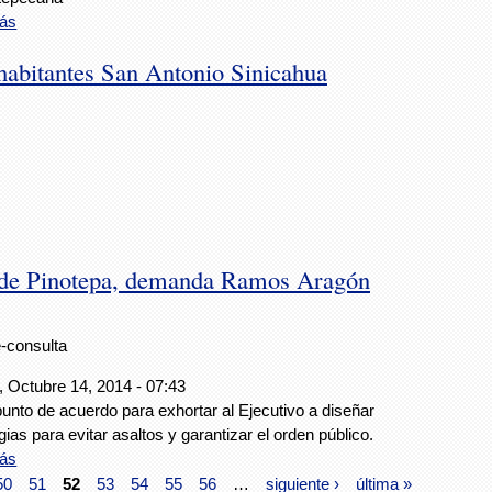
ás
abitantes San Antonio Sinicahua
to de Pinotepa, demanda Ramos Aragón
e-consulta
, Octubre 14, 2014 - 07:43
unto de acuerdo para exhortar al Ejecutivo a diseñar
gias para evitar asaltos y garantizar el orden público.
ás
50
51
52
53
54
55
56
…
siguiente ›
última »