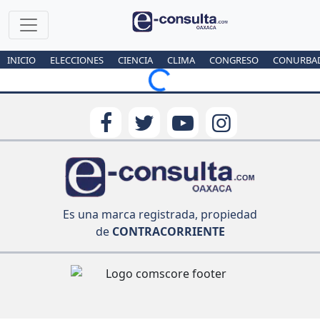
INICIO
ELECCIONES
CIENCIA
CLIMA
CONGRESO
CONURBA
Loading...
Es una marca registrada, propiedad
de
CONTRACORRIENTE