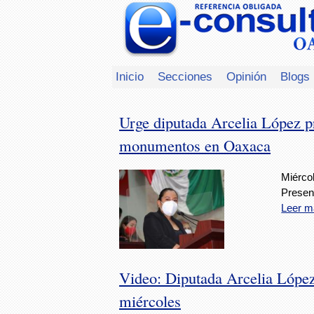
Inicio
Secciones
Opinión
Blogs
Urge diputada Arcelia López p
monumentos en Oaxaca
Miércol
Present
Leer m
Video: Diputada Arcelia López 
miércoles