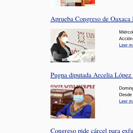
Aprueba Congreso de Oaxaca la
Miérco
Acción
Leer m
Pugna diputada Arcelia López 
Doming
Desde 
Leer m
Congreso pide cárcel para exfu