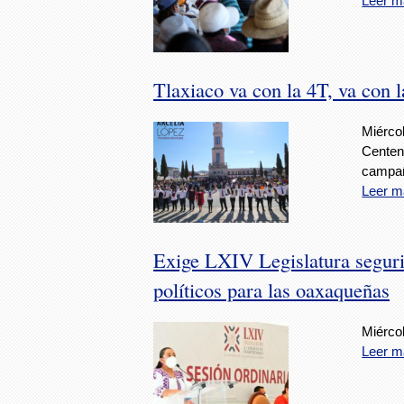
Leer m
Tlaxiaco va con la 4T, va con 
Miérco
Centen
campa
Leer m
Exige LXIV Legislatura segurid
políticos para las oaxaqueñas
Miérco
Leer m