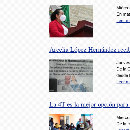
Miércol
En mat
Leer m
Arcelia López Hernández recib
Jueves
De la 
desde 
Leer m
La 4T es la mejor opción para
Miérco
De la 