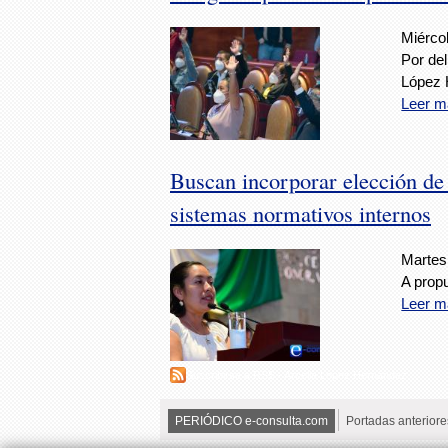
Miércol
Por del
López 
Leer m
Buscan incorporar elección de
sistemas normativos internos
Martes
A prop
Leer m
Suscribirse a RSS - Arcelia López Hernández
PERIÓDICO e-consulta.com
Portadas anteriore