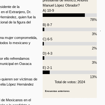
presidente de México, Andrés
Manuel López Obrador?
sidente de la
A) 10-9
en el Extranjero, Dr.
Hernández, quien fue la
78%
ional de la figura del
B) 8-7
.
3%
una mujer comprometida,
C) 6-5
 todos lo mexicano y
2%
D) 4-3
por ello refrendamos
3%
 municipal en Oaxaca
E) 2-1
13%
o quieren ser víctimas de
Total de votos: 2024
rcelia López Hernández
Encuestas anteriores
l de Mexicanos en el