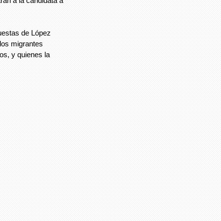
án a la candidata a
puestas de López
los migrantes
os, y quienes la