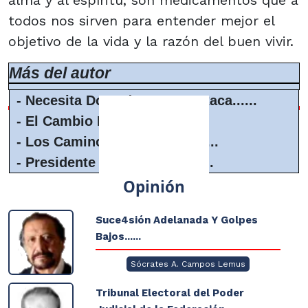
alma y al espíritu, son medicamentos que a
todos nos sirven para entender mejor el
objetivo de la vida y la razón del buen vivir.
Más del autor
-
Necesita Domador Para Oaxaca......
-
El Cambio Ideológico.......
-
Los Caminos De La Vida........
-
Presidente Solo, Solitito.......
Opinión
Suce4sión Adelanada Y Golpes
Bajos......
Sócrates A. Campos Lemus
Tribunal Electoral del Poder