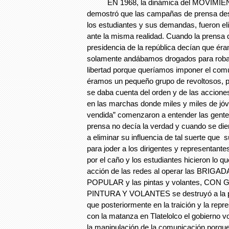
EN 1968, la dinámica del MOVIMIE
demostró que las campañas de prensa des
los estudiantes y sus demandas, fueron e
ante la misma realidad. Cuando la prensa
presidencia de la república decían que ér
solamente andábamos drogados para robar 
libertad porque queríamos imponer el co
éramos un pequeño grupo de revoltosos, po
se daba cuenta del orden y de las accion
en las marchas donde miles y miles de jóv
vendida” comenzaron a entender las gent
prensa no decía la verdad y cuando se d
a eliminar su influencia de tal suerte que
para joder a los dirigentes y representante
por el caño y los estudiantes hicieron lo qu
acción de las redes al operar las BR
POPULAR y las pintas y volantes, CON
PINTURA Y VOLANTES se destruyó a la p
que posteriormente en la traición y la repre
con la matanza en Tlatelolco el gobierno vol
la manipulación de la comunicación porque