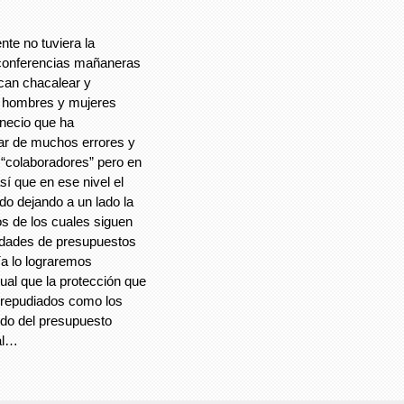
e no tuviera la
 conferencias mañaneras
scan chacalear y
us hombres y mujeres
necio que ha
ar de muchos errores y
“colaboradores” pero en
sí que en ese nivel el
o dejando a un lado la
s de los cuales siguen
idades de presupuestos
ía lo lograremos
gual que la protección que
 repudiados como los
do del presupuesto
al…