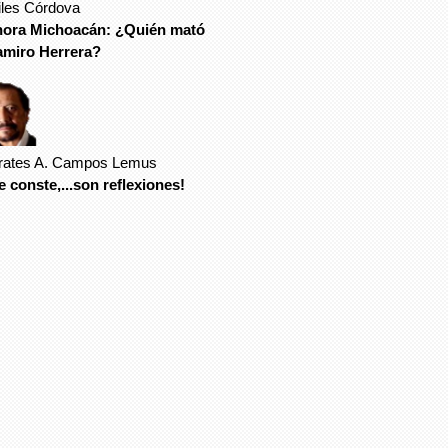
iles Córdova
hora Michoacán: ¿Quién mató
amiro Herrera?
rates A. Campos Lemus
 conste,...son reflexiones!