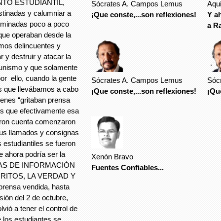
NTO ESTUDIANTIL,
Sócrates A. Campos Lemus
Aqu
tinadas y calumniar a
¡Que conste,...son reflexiones!
Y a
liminadas poco a poco
a R
 que operaban desde la
amos delincuentes y
y destruir y atacar la
.
munismo y que solamente
r ello, cuando la gente
Sócrates A. Campos Lemus
Sóc
es que llevábamos a cabo
¡Que conste,...son reflexiones!
¡Que
enes “gritaban prensa
es que efectivamente esa
ieron cuenta comenzaron
 sus llamados y consignas
s estudiantiles se fueron
e ahora podría ser la
Xenón Bravo
IGADAS DE INFORMACIÒN
Fuentes Confiables...
 GRITOS, LA VERDAD Y
rensa vendida, hasta
sión del 2 de octubre,
vió a tener el control de
 los estudiantes se