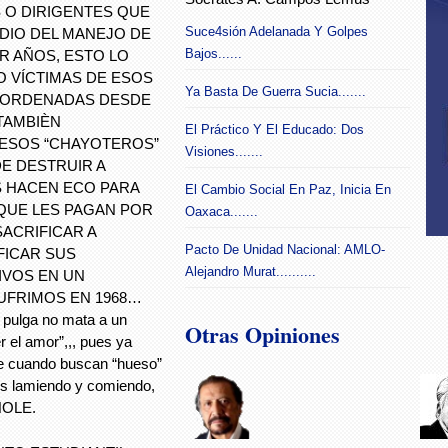
S O DIRIGENTES QUE
Suce4sión Adelanada Y Golpes
DIO DEL MANEJO DE
Bajos......
R AÑOS, ESTO LO
 VÍCTIMAS DE ESOS
Ya Basta De Guerra Sucia.......
 ORDENADAS DESDE
TAMBIÈN
El Práctico Y El Educado: Dos
 ESOS “CHAYOTEROS”
Visiones.......
E DESTRUIR A
 HACEN ECO PARA
El Cambio Social En Paz, Inicia En
 QUE LES PAGAN POR
Oaxaca.......
ACRIFICAR A
Pacto De Unidad Nacional: AMLO-
FICAR SUS
Alejandro Murat..........
IVOS EN UN
UFRIMOS EN 1968…
a pulga no mata a un
Otras Opiniones
r el amor”,,, pues ya
ue cuando buscan “hueso”
ios lamiendo y comiendo,
CHOLE.