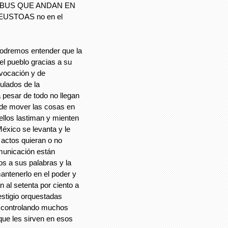
BUS QUE ANDAN EN
USTOAS no en el
remos entender que la
el pueblo gracias a su
ovocación y de
ulados de la
 pesar de todo no llegan
y de mover las cosas en
 ellos lastiman y mienten
México se levanta y le
 actos quieran o no
municación están
s a sus palabras y la
mantenerlo en el poder y
n al setenta por ciento a
stigio orquestadas
n controlando muchos
ue les sirven en esos