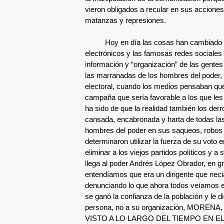
vieron obligados a recular en sus accione
matanzas y represiones.
Hoy en día las cosas han cambiado p
electrónicos y las famosas redes sociales 
información y “organización” de las gent
las marranadas de los hombres del poder, 
electoral, cuando los medios pensaban que
campaña que sería favorable a los que le
ha sido de que la realidad también los derr
cansada, encabronada y harta de todas la
hombres del poder en sus saqueos, robos 
determinaron utilizar la fuerza de su voto
eliminar a los viejos partidos políticos y a
llega al poder Andrés López Obrador, en g
entendíamos que era un dirigente que nec
denunciando lo que ahora todos veíamos en
se ganó la confianza de la población y le d
persona, no a su organización, MORE
VISTO A LO LARGO DEL TIEMPO EN 