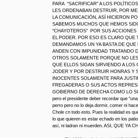
PARA “SACRIFICAR” A LOS POLÌTICO
LES ORDENABAN DESTRUIR, POR ME
LA COMUNICACIÓN, ASÍ HICIERON PO
SABEMOS MUCHOS QUE HEMOS SIDO
“CHAYOTEROS” POR SUS ACCIONES
EL PODER. POR ESO ES CLARO QUE 
DEMANDAMOS UN YA BASTA DE QUE
ANDEN CON IMPUNIDAD TRATANDO D
OTROS SOLAMENTE PORQUE NO LES
QUE ELLOS SIGAN SIRVIENDO A LOS
JODER Y POR DESTRUIR HONRAS Y S
INOCENTES SOLAMENTE PARA JUSTI
FREGADERAS O SUS ACTOS REPRES
GOBIERNO DE DERECHA COMO LO S
pero el presidente deber recordar que “un
perro pero no lo deja dormir, comer ni hace
Chole cn todo esto. Pues la realidad es q
lo que quieren es estar echado en los pat
así, ni ladran ni muerden. ASI, QUE YA 