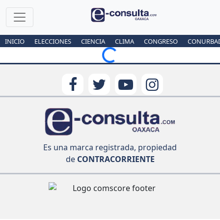
INICIO
ELECCIONES
CIENCIA
CLIMA
CONGRESO
CONURBA
Loading...
Es una marca registrada, propiedad
de
CONTRACORRIENTE