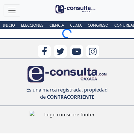
INICIO
ELECCIONES
CIENCIA
CLIMA
CONGRESO
CONURBA
Loading...
Es una marca registrada, propiedad
de
CONTRACORRIENTE