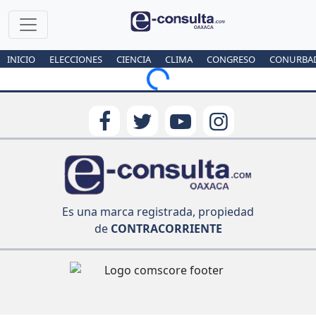
INICIO
ELECCIONES
CIENCIA
CLIMA
CONGRESO
CONURBA
Loading...
Es una marca registrada, propiedad
de
CONTRACORRIENTE