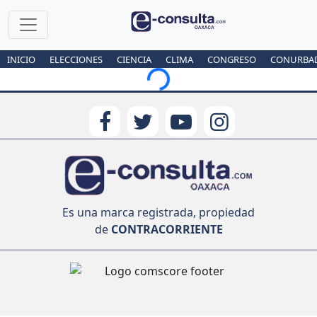
INICIO
ELECCIONES
CIENCIA
CLIMA
CONGRESO
CONURBA
Loading...
Es una marca registrada, propiedad
de
CONTRACORRIENTE