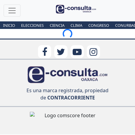
INICIO
ELECCIONES
CIENCIA
CLIMA
CONGRESO
CONURBA
Loading...
Es una marca registrada, propiedad
de
CONTRACORRIENTE